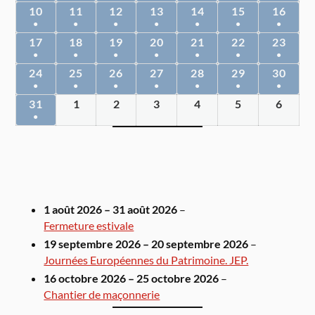
10
11
12
13
14
15
16
●
●
●
●
●
●
●
17
18
19
20
21
22
23
●
●
●
●
●
●
●
24
25
26
27
28
29
30
●
●
●
●
●
●
●
31
1
2
3
4
5
6
●
1 août 2026
–
31 août 2026
–
Fermeture estivale
19 septembre 2026
–
20 septembre 2026
–
Journées Européennes du Patrimoine. JEP.
16 octobre 2026
–
25 octobre 2026
–
Chantier de maçonnerie