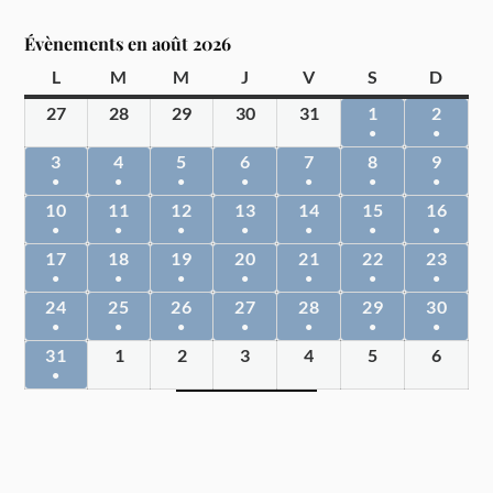
Évènements en août 2026
L
M
M
J
V
S
D
27
28
29
30
31
1
2
●
●
3
4
5
6
7
8
9
●
●
●
●
●
●
●
10
11
12
13
14
15
16
●
●
●
●
●
●
●
17
18
19
20
21
22
23
●
●
●
●
●
●
●
24
25
26
27
28
29
30
●
●
●
●
●
●
●
31
1
2
3
4
5
6
●