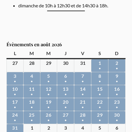
dimanche de 10h à 12h30 et de 14h30 à 18h.
Évènements en août 2026
L
M
M
J
V
S
D
27
28
29
30
31
1
2
●
●
3
4
5
6
7
8
9
●
●
●
●
●
●
●
10
11
12
13
14
15
16
●
●
●
●
●
●
●
17
18
19
20
21
22
23
●
●
●
●
●
●
●
24
25
26
27
28
29
30
●
●
●
●
●
●
●
31
1
2
3
4
5
6