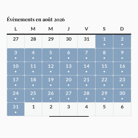
Évènements en août 2026
L
M
M
J
V
S
D
27
28
29
30
31
1
2
●
●
3
4
5
6
7
8
9
●
●
●
●
●
●
●
10
11
12
13
14
15
16
●
●
●
●
●
●
●
17
18
19
20
21
22
23
●
●
●
●
●
●
●
24
25
26
27
28
29
30
●
●
●
●
●
●
●
31
1
2
3
4
5
6
●